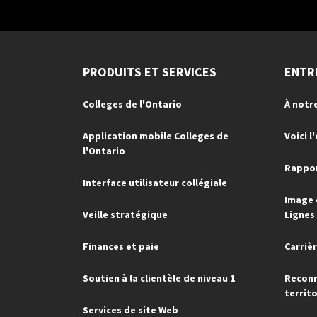
PRODUITS ET SERVICES
ENTR
Colleges de l'Ontario
À notr
Application mobile Colleges de
Voici l
l'Ontario
Rappor
Interface utilisateur collégiale
Image 
Veille stratégique
Lignes
Finances et paie
Carriè
Soutien à la clientèle de niveau 1
Reconn
territo
Services de site Web