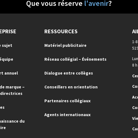
Que vous réserve
l'avenir
?
EPRISE
RESSOURCES
AI
1-
e sujet
Matériel publicitaire
51
Lun
'équipe
Réseau collégial – Événements
8 h
t annuel
Dialogue entre collèges
Ce
Co
de marque –
Conseillers en orientation
 directrices
Ac
Partenaires collégiaux
res
Co
Agents internationaux
Vi
aissance du
ire
Ca