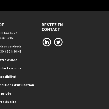
DE
RESTEZ EN
CONTACT
888-647-6227
9-763-2363
LinkedIn
X
di au vendredi
 30 à 16 h 30 HE
ntre d'aide
ntactez-nous
cessibilité
nditions d’utilisation
e privée
rte du site